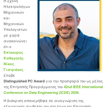
Η Σχολή
Ηλεκτρολόγων
Μηχανικών
και
Μηχανικών
Υπολογιστών
με χαρά
ανακοινώνει
ότι ο
Επίκουρος
Καθηγητής
Νίκος
Γιατράκος
έλαβε
Distinguished PC Award
για την προσφορά του ως μέλος
της Επιτροπής Προγράμματος του
42nd IEEE International
Conference on Data Engineering (ICDE) 2026
.
Η διάκριση απονεμήθηκε σε αναγνώριση της
εξαιρετικής συμβολής του στο έργο της Επιτροπής