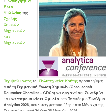
Η
Καθηγήτρια
Έλια
Ψυλλάκη
της
Σχολής
Χημικών
Μηχανικών
και
Μηχανικών
Περιβάλλοντος
του
Πολυτεχνείου Κρήτης
προσκλήθηκε
από τη
Γερμανική Ένωση Χημικών (Gesellschaft
Deutscher Chemiker – GDCh)
να
οργανώσει Συνεδρία
και να
παρουσιάσει Ομιλία
στο Παγκόσμιο Συνέδριο
Analytica 2026
, που πραγματοποιήθηκε στο Μόναχο της
Γερμανίας, από 24 έως 26 Μαρτίου 2026.