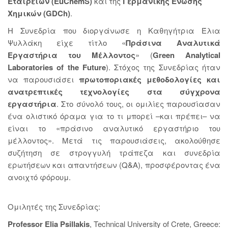
Εταιρειών (EuChemS)
και της
Γερμανικής Ένωσης
Χημικών (GDCh)
.
Η Συνεδρία που διοργάνωσε η Καθηγήτρια Έλια
Ψυλλάκη είχε τίτλο «
Πράσινα Αναλυτικά
Εργαστήρια του Μέλλοντος
» (
Green Analytical
Laboratories of the Future
). Στόχος της Συνεδρίας ήταν
να παρουσιάσει
πρωτοποριακές μεθοδολογίες και
ανατρεπτικές τεχνολογίες στα σύγχρονα
εργαστήρια
. Στο σύνολό τους, οι ομιλίες παρουσίασαν
ένα ολιστικό όραμα για το τι μπορεί –και πρέπει– να
είναι το «πράσινο αναλυτικό εργαστήριο του
μέλλοντος». Μετά τις παρουσιάσεις, ακολούθησε
συζήτηση σε στρογγυλή τράπεζα και συνεδρία
ερωτήσεων και απαντήσεων (Q&A), προσφέροντας ένα
ανοιχτό φόρουμ.
Ομιλητές της Συνεδρίας:
Professor Elia Psillakis
, Technical University of Crete, Greece: